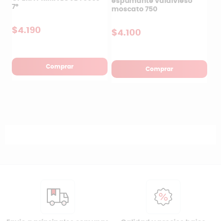
espumante valdivieso
7°
moscato 750
$4.190
$4.100
Comprar
Comprar