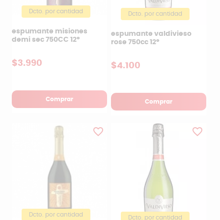
Dcto. por cantidad
Dcto. por cantidad
espumante misiones
espumante valdivieso
demi sec 750CC 12°
rose 750cc 12°
$3.990
$4.100
Comprar
Comprar
favorite_border
favorite_border
Dcto. por cantidad
Dcto. por cantidad