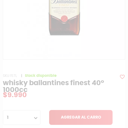
SKU:157L
|
Stock disponible
favorite_border
whisky ballantines finest 40°
1000cc
$9.990
1
AGREGAR AL CARRO