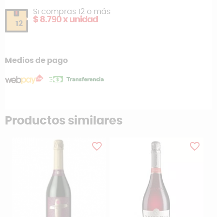
Si compras 12 o más
$ 8.790 x unidad
12
Medios de pago
Productos similares
favorite_border
favorite_border