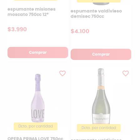
espumante misiones
espumante valdivieso
moscato 750cc 12°
demisec 750cc
$3.990
$4.100
Comprar
Comprar
favorite_border
favorite_border
Dcto. por cantidad
Dcto. por cantidad
OPERA PRIMA LOVE 750cc