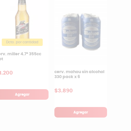
Dcto. por cantidad
rv. miller 4.7º 355cc
ot
cerv. mahou sin alcohol
1.200
330 pack x 6
$3.890
Agregar
Agregar