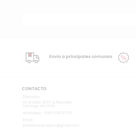
Envio a principales comunas
CONTACTO
Dirección:
Av el salto 2691-a, Recoleta.
Santiago de Chile.
whatsApp: +569 5391 8750
Email:
pedidosanjoaquin@gmail.com