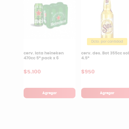
Dcto. por cantidad
cerv. lata heineken
cerv. des. Bot 355cc sol
470cc 5° pack x 6
4.5°
$5.100
$950
Agregar
Agregar