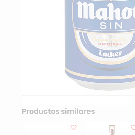
Productos similares
favorite_border
favorite_b