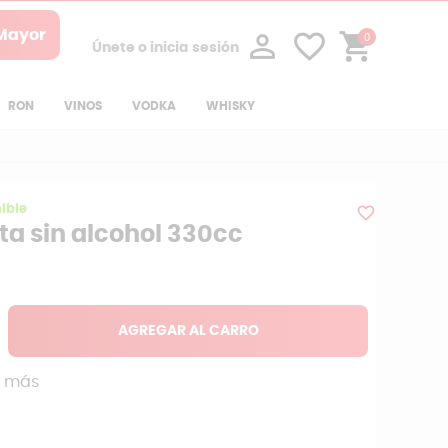
$700
 Mayor
person_outline
favorite_border
shopping_cart
AGREGAR AL CARRO
0
Únete o inicia sesión
RON
VINOS
VODKA
WHISKY
ible
favorite_border
ta sin alcohol 330cc
AGREGAR AL CARRO
o más