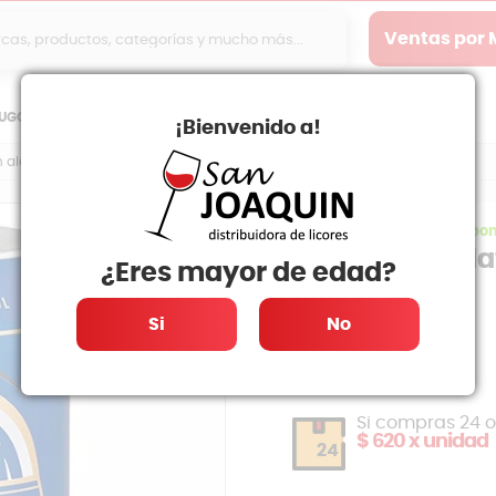
Ventas por
JUGOS
CERVEZAS
ESPUMANTES
GIN
LICORES
PISCO
¡Bienvenido a!
n alcohol 330cc
SKU:003485
|
Stock dispon
cerv. mahou la
¿Eres mayor de edad?
$700
Si
No
1
Si compras 24 
$ 620 x unidad
24