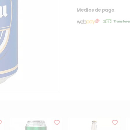
Medios de pago
order
favorite_border
favorite_border