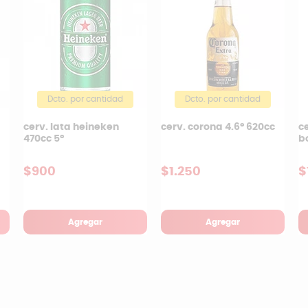
Dcto. por cantidad
Dcto. por cantidad
cerv. lata heineken
cerv. corona 4.6° 620cc
ce
470cc 5°
b
$900
$1.250
$
Agregar
Agregar