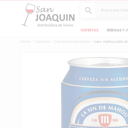
cerv. mahou lata sin alcohol 330cc
SKU:003485
%OFERTAS
BEBIDAS Y 
Home
Cervezas
Cervezas Importadas
cerv. mahou lata si