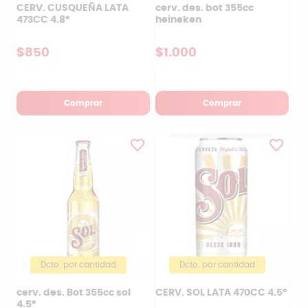
CERV. CUSQUEÑA LATA
cerv. des. bot 355cc
473CC 4.8°
heineken
$850
$1.000
Comprar
Comprar
favorite_border
favorite_border
Dcto. por cantidad
Dcto. por cantidad
cerv. des. Bot 355cc sol
CERV. SOL LATA 470CC 4.5°
4.5°