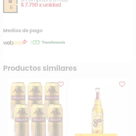
Si compras 6 o más
$ 7.790 x unidad
6
Medios de pago
Productos similares
favorite_border
favorite_border