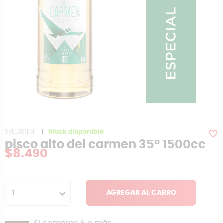
SKU:301LM
|
Stock disponible
favorite_border
pisco alto del carmen 35° 1500cc
$8.490
1
AGREGAR AL CARRO