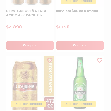
Dcto. por cantidad
CERV. CUSQUEÑA LATA
cerv. sol 650 cc 4.5° des
473CC 4.8° PACK X 6
$4.890
$1.150
Comprar
Comprar
favorite_border
favorite_border
Dcto. por cantidad
Dcto. por cantidad