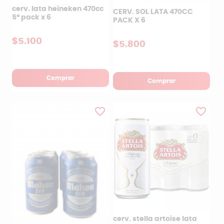
cerv. lata heineken 470cc
CERV. SOL LATA 470CC
5° pack x 6
PACK X 6
$5.100
$5.800
Comprar
Comprar
favorite_border
favorite_border
cerv. stella artoise lata