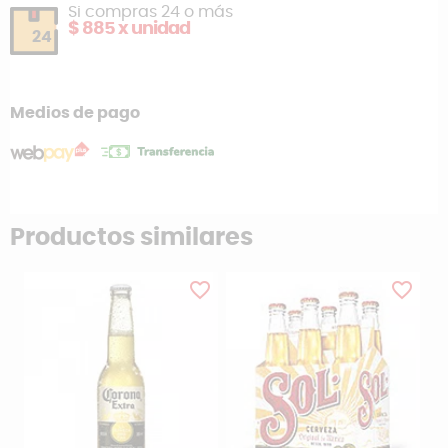
Si compras 24 o más
$ 885 x unidad
24
Medios de pago
Productos similares
favorite_border
favorite_border