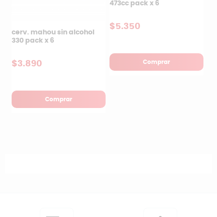
473cc pack x 6
$5.350
cerv. mahou sin alcohol
330 pack x 6
Comprar
$3.890
Comprar