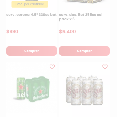
Dcto. por cantidad
cerv. corona 4.6º 330cc bot
cerv. des. Bot 355cc sol
pack x 6
$990
$5.400
Comprar
Comprar
favorite_border
favorite_border