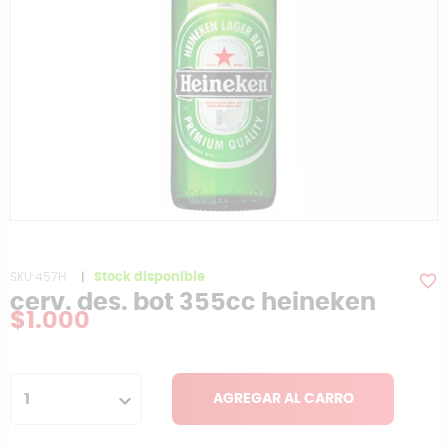
SKU:457H
|
Stock disponible
favorite_border
cerv. des. bot 355cc heineken
$1.000
1
AGREGAR AL CARRO