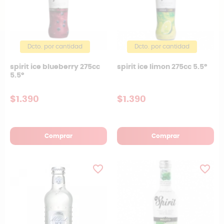
Dcto. por cantidad
Dcto. por cantidad
spirit ice blueberry 275cc
spirit ice limon 275cc 5.5°
5.5°
$1.390
$1.390
Comprar
Comprar
favorite_border
favorite_border