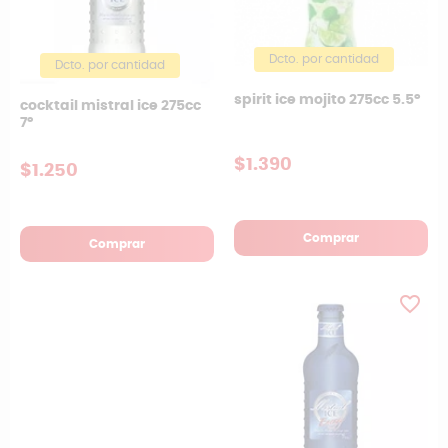
Dcto. por cantidad
Dcto. por cantidad
spirit ice mojito 275cc 5.5°
cocktail mistral ice 275cc
7º
$1.390
$1.250
Comprar
Comprar
favorite_border