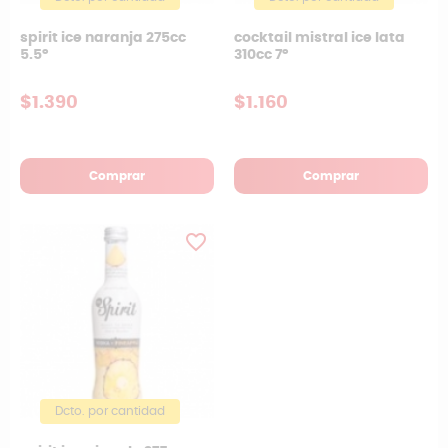
spirit ice naranja 275cc
cocktail mistral ice lata
5.5°
310cc 7°
$1.390
$1.160
Comprar
Comprar
favorite_border
Dcto. por cantidad