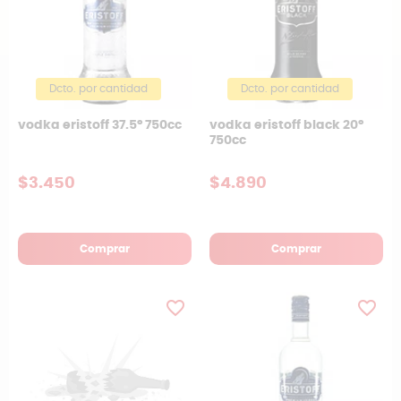
Dcto. por cantidad
Dcto. por cantidad
vodka eristoff 37.5° 750cc
vodka eristoff black 20°
750cc
$3.450
$4.890
Comprar
Comprar
favorite_border
favorite_border