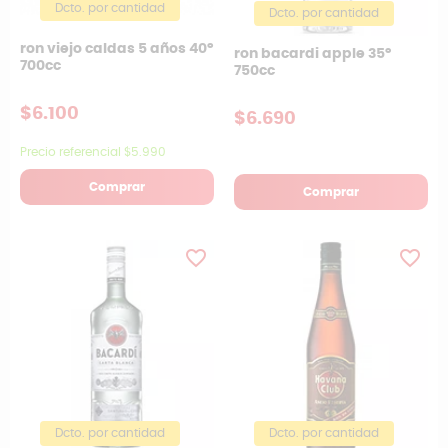
Dcto. por cantidad
Dcto. por cantidad
ron viejo caldas 5 años 40°
ron bacardi apple 35º
700cc
750cc
$6.100
$6.690
Precio referencial $5.990
Comprar
Comprar
favorite_border
favorite_border
Dcto. por cantidad
Dcto. por cantidad