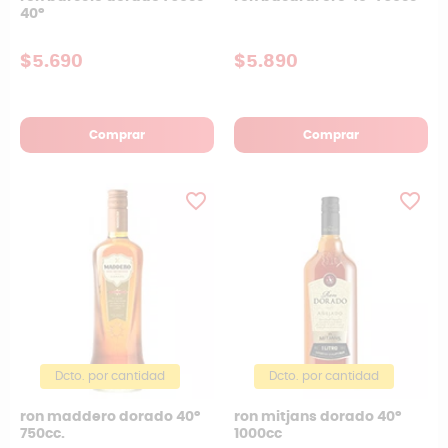
40°
$5.690
$5.890
Comprar
Comprar
favorite_border
favorite_border
Dcto. por cantidad
Dcto. por cantidad
ron maddero dorado 40º
ron mitjans dorado 40°
750cc.
1000cc