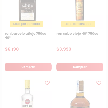
Dcto. por cantidad
Dcto. por cantidad
ron barcelo añejo 750cc
ron cabo viejo 40º 750cc
40°
$6.190
$3.990
Comprar
Comprar
favorite_border
favorite_border