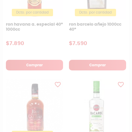
Dcto. por cantidad
Dcto. por cantidad
ron havana a. especial 40º
ron barcelo añejo 1000cc
1000cc
40°
$7.890
$7.590
Comprar
Comprar
favorite_border
favorite_border