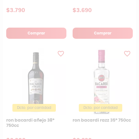
$3.790
$3.690
Comprar
Comprar
favorite_border
favorite_border
Dcto. por cantidad
Dcto. por cantidad
ron bacardi añejo 38º
ron bacardi razz 35º 750cc
750cc