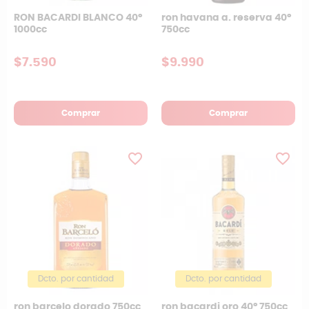
RON BACARDI BLANCO 40°
ron havana a. reserva 40°
1000cc
750cc
$7.590
$9.990
Comprar
Comprar
favorite_border
favorite_border
Dcto. por cantidad
Dcto. por cantidad
ron barcelo dorado 750cc
ron bacardi oro 40° 750cc