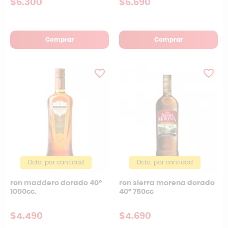
$6.300
$6.690
Comprar
Comprar
favorite_border
favorite_border
Dcto. por cantidad
Dcto. por cantidad
ron maddero dorado 40º
ron sierra morena dorado
1000cc.
40º 750cc
$4.490
$4.690