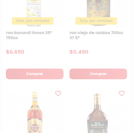
Dcto. por cantidad
Dcto. por cantidad
ron bacardi limon 35°
ron viejo de caldas 700cc
750cc
37.5°
$6.690
$5.490
Comprar
Comprar
favorite_border
favorite_border